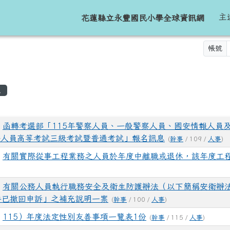
球資訊網
主
花蓮縣立永豐國民小學全球資訊網
帳號
區域
息
表
0
函轉考選部「115年警察人員、一般警察人員、國安情報人員
務人員高等考試三級考試暨普通考試」報名訊息
(
幹事
/ 109 /
人事
)
0
有關實際從事工程業務之人員於年度中離職或退休，該年度工
0
有關公務人員執行職務安全及衛生防護辦法（以下簡稱安衛辦法
件已撤回申訴」之補充說明一案
(
幹事
/ 100 /
人事
)
0
115）年度法定性別友善事項一覽表1份
(
幹事
/ 115 /
人事
)