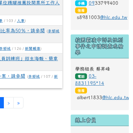
）單位踴躍推薦投開票所工作人
09
33799400
手機
信箱
s8981003
@hlc.edu.tw
事
/ 103 /
人事
)
比率為50％，請參閱
(
李郁城
校園霸凌申訴及性別
事件之申請調查或檢
李郁城
/ 126 /
新聞報導
)
舉
人員訓練班」招生海報、簡章
學務組長 蔡昇峰
一案，請參閱
03-
(
李郁城
/ 107 /
新
電話
8831195*14
信箱
albert1833
@hlc.edu.tw
(目前頁次)
下一頁
最後頁
›
»
線上會員