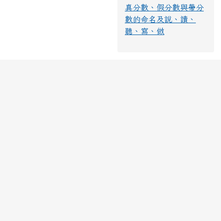
真分數、假分數與帶分
數的命名及說、讀、
聽、寫、做
link to https://www.yfps.hlc.edu.tw