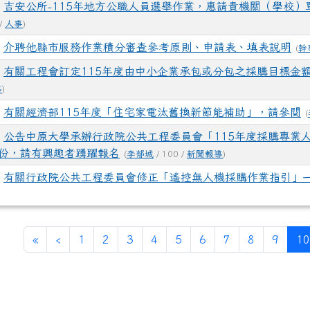
0
吉安公所-115年地方公職人員選舉作業，惠請貴機關（學校
 /
人事
)
0
介聘他縣市服務作業積分審查參考原則、申請表、填表說明
(
幹
4
有關工程會訂定115年度由中小企業承包或分包之採購目標金額
導
)
4
有關經濟部115年度「住宅家電汰舊換新節能補助」，請參閱
(
4
公告中原大學承辦行政院公共工程委員會「115年度採購專業
1份，請有興趣者踴躍報名
(
李郁城
/ 100 /
新聞報導
)
4
有關行政院公共工程委員會修正「遙控無人機採購作業指引」
第一頁
上一頁
«
‹
1
2
3
4
5
6
7
8
9
10