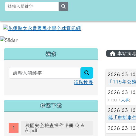
跳至主內容區
花蓮縣立永豐國民小學全
search
頁尾區域
主內容
左邊區域內容
本站消
搜索
文章列
search
2026-03-1
「115年公
進階搜尋
2026-03-1
/ 103 /
人事
)
檔案下載
2026-03-1
稱「申訴事
校園安全檢查操作手冊 Q &
2026-03-1
A.pdf