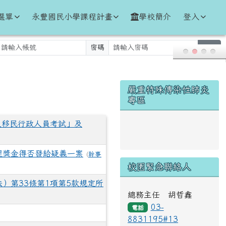
選單
永豐國民小學課程計畫
學校簡介
登入
密碼
登入
右邊區域內容
嚴重特殊傳染性肺炎
專區
及移民行政人員考試」及
link to https://www.cd
程獎金得否發給疑義一案
(
幹事
校園緊急聯絡人
）第33條第1項第5款規定所
總務主任 胡哲鑫
03-
電話
8831195#13