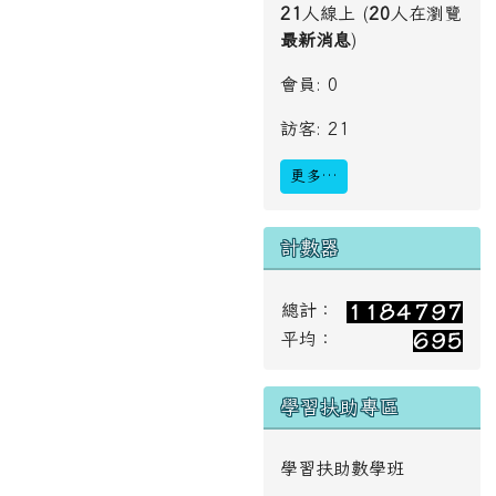
21
人線上 (
20
人在瀏覽
最新消息
)
會員: 0
訪客: 21
更多…
計數器
總計：
平均：
學習扶助專區
學習扶助數學班