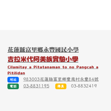
頁尾區域內容
花蓮縣富里鄉永豐國民小學
吉拉米代阿美族實驗小學
Cilamitay a Pitatanaman to no Pangcah a
Pitilidan
983003花蓮縣富里鄉豐南村永豐84號
地址
03-8831195
03-8832419
電話
傳真