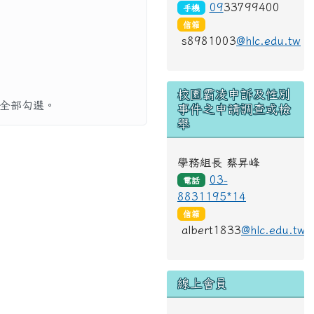
09
33799400
手機
信箱
s8981003
@hlc.edu.tw
校園霸凌申訴及性別
全部勾選。
事件之申請調查或檢
舉
學務組長 蔡昇峰
03-
電話
8831195*14
信箱
albert1833
@hlc.edu.tw
線上會員