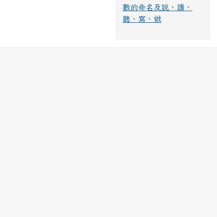
數的命名及說、讀、
聽、寫、做
link to https://www.yfps.hlc.edu.tw