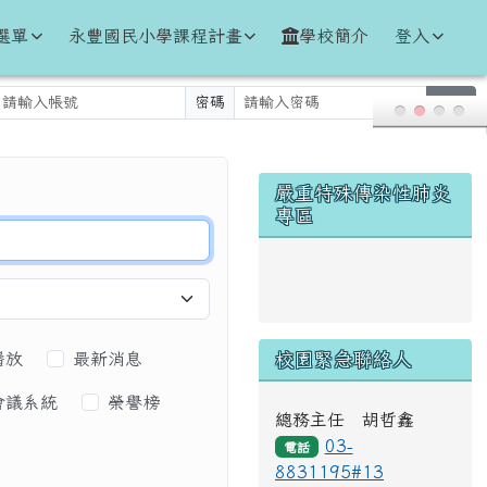
選單
永豐國民小學課程計畫
學校簡介
登入
密碼
登入
右邊區域內容
嚴重特殊傳染性肺炎
專區
link to https://www.cd
播放
最新消息
校園緊急聯絡人
會議系統
榮譽榜
總務主任 胡哲鑫
03-
電話
8831195#13