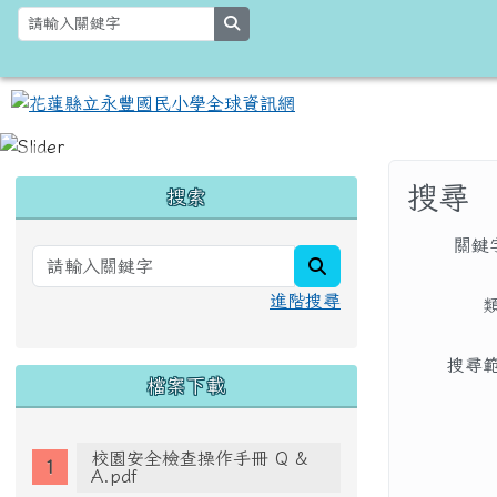
跳至主內容區
花蓮縣立永豐國民小學全
search
頁尾區域
主內容
左邊區域內容
搜尋
搜索
關鍵
search
進階搜尋
搜尋
檔案下載
校園安全檢查操作手冊 Q &
A.pdf