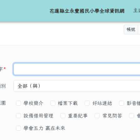
球資訊網
主
花蓮縣立永豐國民小學全球資訊網
帳號
區域
必填
字
*
類別
搜尋範圍
範圍
學校簡介
檔案下載
好站連結
影音
設備借用管理
重要紀事
常見問答
學會五力 贏在未來