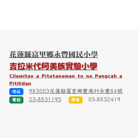
頁尾區域內容
花蓮縣富里鄉永豐國民小學
吉拉米代阿美族實驗小學
Cilamitay a Pitatanaman to no Pangcah a
Pitilidan
983003花蓮縣富里鄉豐南村永豐84號
地址
03-8831195
03-8832419
電話
傳真