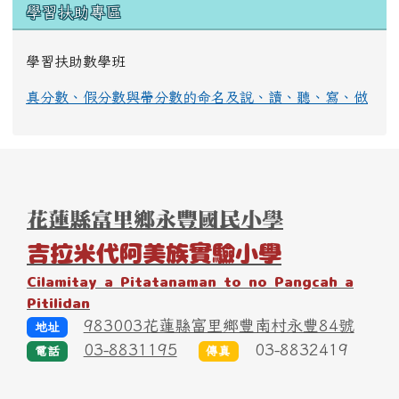
學習扶助專區
學習扶助數學班
真分數、假分數與帶分數的命名及說、讀、聽、寫、做
頁尾區域內容
花蓮縣富里鄉永豐國民小學
吉拉米代阿美族實驗小學
Cilamitay a Pitatanaman to no Pangcah a
Pitilidan
983003花蓮縣富里鄉豐南村永豐84號
地址
03-8831195
03-8832419
電話
傳真