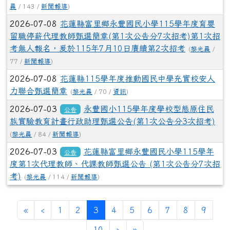
晨
/ 143 /
新聞報導
)
2026-07-08
花蓮縣富里鄉永豐國民小學115學年度育嬰
留職停薪代理教師甄選簡章(第1次公告分7次招考)第1次招
考無人報名，爰於115年7月10日賡續第2次招考
(
黎光晨
/
77 /
新聞報導
)
2026-07-08
花蓮縣115學年度推動國民中學充實校安人
力聯合甄選簡章
(
黎光晨
/ 70 /
資訊
)
2026-07-03
永豐國小115學年度學校型態原住民
公告
族實驗教育計畫行政助理甄選公告(第1次公告分3次招考)
(
黎光晨
/ 84 /
新聞報導
)
2026-07-03
花蓮縣富里鄉永豐國民小學115學年
公告
度第1次代理教師、代課教師甄選公告 (第1次公告分7次招
考)
(
黎光晨
/ 114 /
新聞報導
)
第一頁
上一頁
(目前頁次)
«
‹
1
2
3
4
5
6
7
8
9
下一頁
最後頁
10
›
»