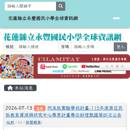
花蓮縣立永豐國民小學全球資訊網
跳至主內容區
search
花蓮縣立永豐國民小學全球資訊網
帳號
密碼
登入
頁尾區域
主內容區域
本站消息
文章列表
2026-07-13
阿美族實驗學校計畫-115年度原住民
重要
族教育資源與研究中心專案計畫專任助理甄選第四次公告
(
杜軒
/ 54 /
新聞報導
)