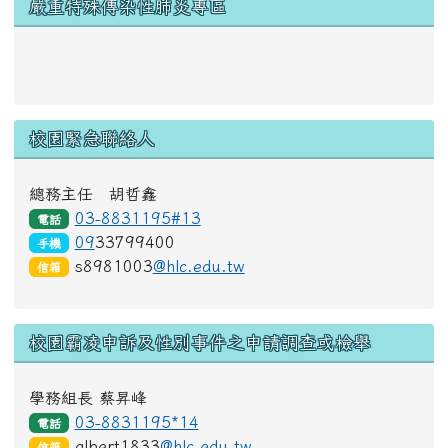
右邊區域內容
嚴重特殊傳染性肺炎專區
link to https://www.cdc.gov.tw/Disease/SubIndex/N
校園緊急聯絡人
總務主任 胡哲鑫
03-8831195#13
電話
09
33799400
手機
s8981003
@hlc.edu.tw
信箱
校園霸凌申訴及性別事件之申請調查或檢舉
學務組長 蔡昇峰
03-8831195*14
電話
albert1833
@hlc.edu.tw
信箱