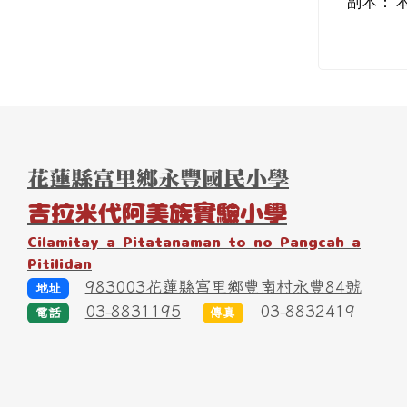
正本：
副本：
頁尾區域內容
花蓮縣富里鄉永豐國民小學
吉拉米代阿美族實驗小學