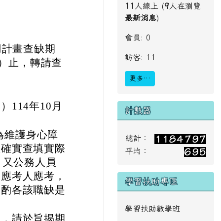
8831195*14
信箱
albert1833
@hlc.edu.tw
0000A_11401998
線上會員
pdf、376550000A
11
人線上 (
9
人在瀏覽
最新消息
)
會員: 0
用計畫查缺期
訪客: 11
四）止，轉請查
更多…
114年10月
計數器