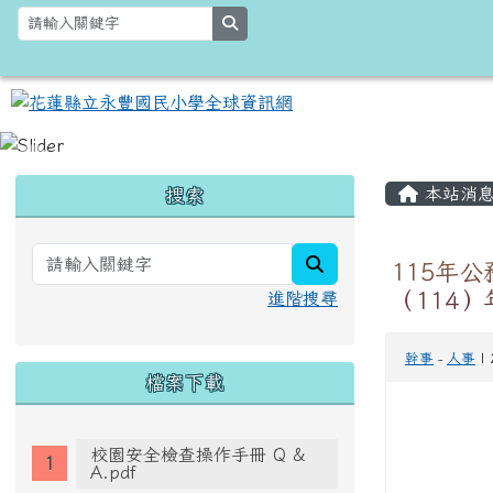
跳至主內容區
花蓮縣立永豐國民小學全
search
頁尾區域
主內容
左邊區域內容
本站消
搜索
search
115年