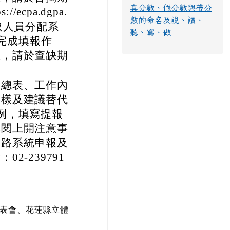
，為維護身心障
總計：
並確實查填實際
平均：
；又公務人員
礙應考人應考，
學習扶助專區
審酌各該職缺是
學習扶助數學班
缺，請於旨揭期
真分數、假分數與帶分
cpa.dgpa.
數的命名及說、讀、
取人員分配系
聽、寫、做
）完成填報作
缺，請於查缺期
彙總表、工作內
態樣及建議替代
例，填寫提報
詳閱上開注意事