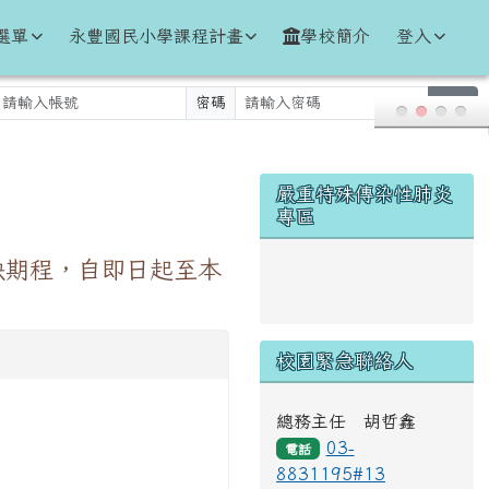
選單
永豐國民小學課程計畫
學校簡介
登入
密碼
登入
右邊區域內容
嚴重特殊傳染性肺炎
專區
缺期程，自即日起至本
link to https://www.cd