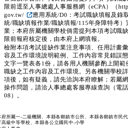
、
旨揭考試預定於115年4月18日至19日舉行
礙者之權益，請各機關學校踴躍提列職缺，
需求及合理預估116年6月底以前之需用名額
特種考試身心障礙人員考試全面開放各類障
請勿限制應考人障礙類別及等級，並請確實
否適合由身心障礙者擔任。
、
各鄉鎮市公所、代表會如需提列本項考試職
限前逕至人事總處人事服務網（eCPA）（https://e
gov.tw/
應用系統/D0：考試職缺填報及錄
統/職缺填報作業/職缺填報/115年身障特考
業；本府所屬機關學校倘需提列本項考試職
限前報府核定後，由本府上網填報。
、
檢附本項考試提缺作業注意事項、任用計畫
容及工作環境說明範例、工作內容常見錯誤
文字一覽表各1份，請各用人機關參酌上開範
職缺之工作內容及工作環境。另各機關學校