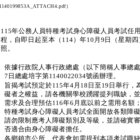
期：
中華民國114年10月8日
號：
府人任字第1140199853A號
普通件
解密條件或保密期限：
說明四 （376550000A_1140199853A_ATTACH1.pdf、37655
3A_ATTACH2.pdf、376550000A_1140199853A_ATTACH3.
1140199853A_ATTACH4.pdf）
115年公務人員特種考試身心障礙人員考試任
程，自即日起至本（114）年10月9日（星期
照。
、
依據行政院人事行政總處（以下簡稱人事總處）
7日總處培字第1140022034號函辦理。