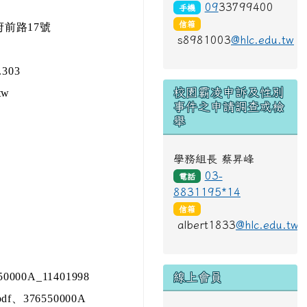
校園緊急聯絡人
總務主任 胡哲鑫
03-
電話
8831195#13
09
33799400
手機
信箱
府前路17號
s8981003
@hlc.edu.tw
303
校園霸凌申訴及性別
tw
事件之申請調查或檢
舉
學務組長 蔡昇峰
03-
電話