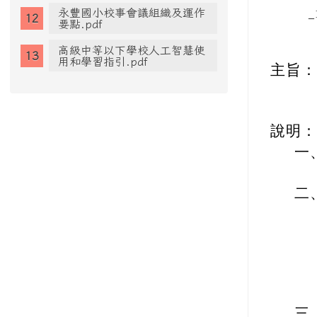
服務證明申請書-現職人員.doc
發文日
發文字
服務證明申請書-現職人員.pdf
速別：
服務證明申請書-離職人員.doc
密等及
服務證明申請書-離職人員.pdf
附件：
如
校外人士協助教學或活動申請
表、入校須知.odt
5
永豐國小校事會議組織及運作
_
要點.pdf
高級中等以下學校人工智慧使
用和學習指引.pdf
主旨：
說明：
一