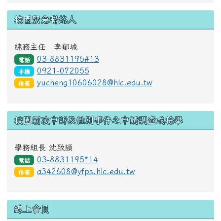
校園緊急聯絡人
總務主任 李郁城
03-8831195#13
電話
0921-072055
手機
yucheng10606028@hlc.edu.tw
信箱
校園霸凌申訴及性別事件之申請調查或檢舉
學務組長 沈致頡
03-8831195*14
電話
a342608@yfps.hlc.edu.tw
信箱
線上會員