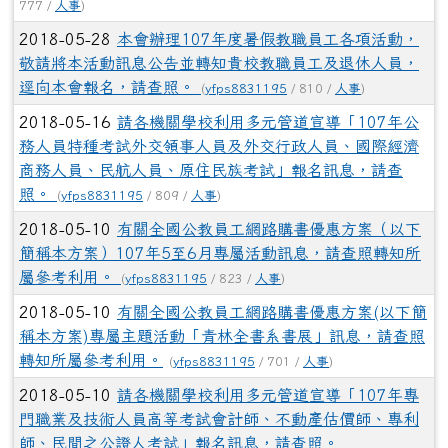
777 /
人事
)
2018-05-28
本會辦理107年度暑假教職員工各項活動，
敬請將本活動訊息公告並轉知貴校教職員工及退休人員，
逕向本會報名，請查照。
(
yfps8831195
/ 810 /
人事
)
2018-05-16
請各機關學校利用多元管道宣導「107年公
務人員特種考試外交領事人員及外交行政人員、國際經濟
商務人員、民航人員、原住民族考試」報名訊息，請查
照。
(
yfps8831195
/ 809 /
人事
)
2018-05-10
有關全國公教員工網路購書優惠方案（以下
簡稱本方案）107年5至6月專屬活動訊息，請查照轉知所
屬參考利用。
(
yfps8831195
/ 823 /
人事
)
2018-05-10
有關全國公教員工網路購書優惠方案(以下簡
稱本方案)專屬主題活動「青林全書系書展」訊息，請查照
轉知所屬參考利用。
(
yfps8831195
/ 701 /
人事
)
2018-05-10
請各機關學校利用多元管道宣導「107年專
門職業及技術人員高等考試會計師、不動產估價師、專利
師、民間之公證人考試」報名訊息，請查照。