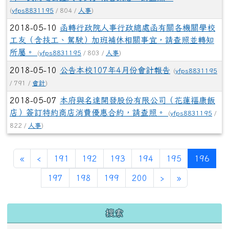
(
yfps8831195
/ 804 /
人事
)
2018-05-10
函轉行政院人事行政總處函有關各機關學校
工友（含技工、駕駛）加班補休相關事宜，請查照並轉知
所屬。
(
yfps8831195
/ 803 /
人事
)
2018-05-10
公告本校107年4月份會計報告
(
yfps8831195
/ 791 /
會計
)
2018-05-07
本府與名達開發股份有限公司（花蓮福康飯
店）簽訂特約商店消費優惠合約，請查照。
(
yfps8831195
/
822 /
人事
)
第一頁
上一頁
(目前
«
‹
191
192
193
194
195
196
下一頁
最後頁
197
198
199
200
›
»
左邊區域內容
搜索