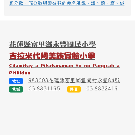
真分數、假分數與帶分數的命名及說、讀、聽、寫、做
頁尾區域內容
花蓮縣富里鄉永豐國民小學
吉拉米代阿美族實驗小學
Cilamitay a Pitatanaman to no Pangcah a
Pitilidan
983003花蓮縣富里鄉豐南村永豐84號
地址
03-8831195
03-8832419
電話
傳真