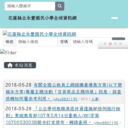
花蓮縣立永豐國民小學全球資訊網
跳至主內容區
search
花蓮縣立永豐國民小學全球資訊網
帳號
密碼
登入
頁尾區域
主內容區域
本站消息
文章列表
2018-05-28
有關全國公教員工網路購書優惠方案(以下簡
稱本方案)專屬主題活動「百貨商品主題特展」訊息，請查
照轉知所屬參考利用。
(
yfps8831195
/ 802 /
人事
)
2018-05-28
「公立學校教職員退休資遣撫卹條例施行細
則」業經教育部107年5月14日臺教人(四)字第
1070053003B號令訂定發布，轉請查照。
(
yfps8831195
/