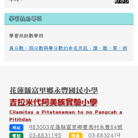
學習扶助專區
學習扶助數學班
真分數、假分數與帶分數的命名及說、讀、聽、寫、做
頁尾區域內容
花蓮縣富里鄉永豐國民小學
吉拉米代阿美族實驗小學
Cilamitay a Pitatanaman to no Pangcah a
Pitilidan
983003花蓮縣富里鄉豐南村永豐84號
地址
03-8831195
03-8832419
電話
傳真