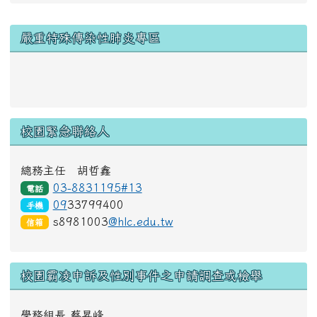
右邊區域內容
嚴重特殊傳染性肺炎專區
link to https://www.cdc.gov.tw/Disease/SubIndex/N
校園緊急聯絡人
總務主任 胡哲鑫
03-8831195#13
電話
09
33799400
手機
s8981003
@hlc.edu.tw
信箱
校園霸凌申訴及性別事件之申請調查或檢舉
學務組長 蔡昇峰