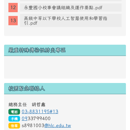
永豐國小校事會議組織及運作要點.pdf
高級中等以下學校人工智慧使用和學習指
引.pdf
右邊區域內容
嚴重特殊傳染性肺炎專區
link to https://www.cdc.gov.tw/Disease/SubIndex/N
校園緊急聯絡人
總務主任 胡哲鑫
03-8831195#13
電話
09
33799400
手機
s8981003
@hlc.edu.tw
信箱