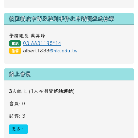
校園霸凌申訴及性別事件之申請調查或檢舉
學務組長 蔡昇峰
03-8831195*14
電話
albert1833
@hlc.edu.tw
信箱
線上會員
3
人線上 (
1
人在瀏覽
好站連結
)
會員: 0
訪客: 3
更多…