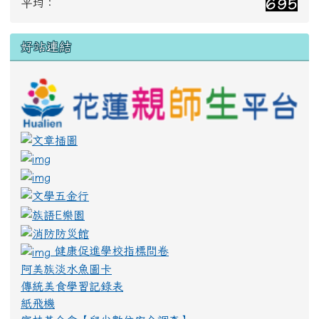
平均：
好站連結
link
w/ \
link to https://scratch.mit.edu/ \
link to https://code.org/ \
link to https://www.canva.com/ \
link to https://learn.nmtl.gov.tw/home/zh-
link to https://www.canva.com/
link to https://web.klokah.tw/
link to https://www.tfdp.com.tw/cht/index
健康促進學校指標問卷
阿美族淡水魚圖卡
傳統美食學習記錄表
紙飛機