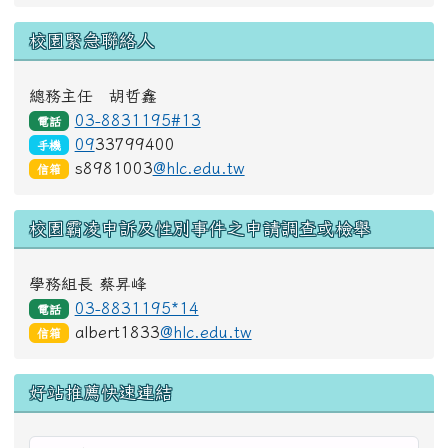
校園緊急聯絡人
總務主任 胡哲鑫
03-8831195#13
電話
09
33799400
手機
s8981003
@hlc.edu.tw
信箱
校園霸凌申訴及性別事件之申請調查或檢舉
學務組長 蔡昇峰
03-8831195*14
電話
albert1833
@hlc.edu.tw
信箱
好站推薦快速連結