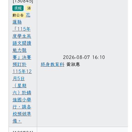
[130845]
提醒
活
花
動公告
蓮縣
「115年
度學生英
語文閱讀
能力競
賽」決賽
2026-08-07 16:10
預訂於
終身教育科
黃淑惠
115年12
月5日
（星期
六）於鑄
強國小舉
行，請各
校預做準
備。