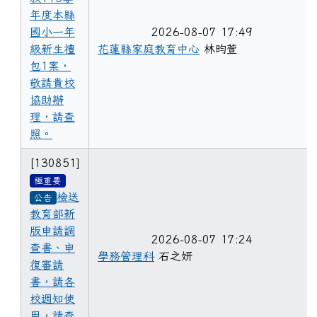
年度本縣
國小一年
2026-08-07 17:49
級新生禮
花蓮縣家庭教育中心
林昀萱
包1案，
敬請貴校
協助辦
理，請查
照。
[130851]
極重要
檢送
公告
教育部新
版申請調
2026-08-07 17:24
查書、申
學務管理科
石之妍
復審請
書，請各
校週知使
用，請查