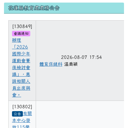
花蓮縣教育處處務公告
[130849]
會議通知
辦理
「2026
國際少年
2026-08-07 17:54
運動會賽
體育保健科
温喬穎
後檢討會
議」，惠
請相關人
員出席與
會。
[130802]
有關
公告
本中心發
放115學