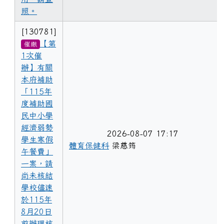
照。
[130781]
【第
催繳
1次催
辦】有關
本府補助
「115年
度補助國
民中小學
經濟弱勢
2026-08-07 17:17
學生寒假
體育保健科
梁慈筠
午餐費」
一案，請
尚未核結
學校儘速
於115年
8月20日
前辦理核