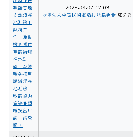
度原住民
族語言能
2026-08-07 17:03
力認證在
財團法人中華民國電腦技能基金會
盧孟君
地測驗」
試務工
作，為鼓
勵各單位
申請辦理
在地測
驗，為鼓
勵各校申
請辦理在
地測驗，
敬請協助
宣導並踴
躍提出申
請，請查
照。