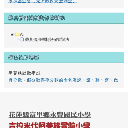
家扶基金會【兒少數位安全調查】
載具借用機制與保管辦法
All
載具借用機制與保管辦法
學習扶助專區
學習扶助數學班
真分數、假分數與帶分數的命名及說、讀、聽、寫、做
頁尾區域內容
花蓮縣富里鄉永豐國民小學
吉拉米代阿美族實驗小學