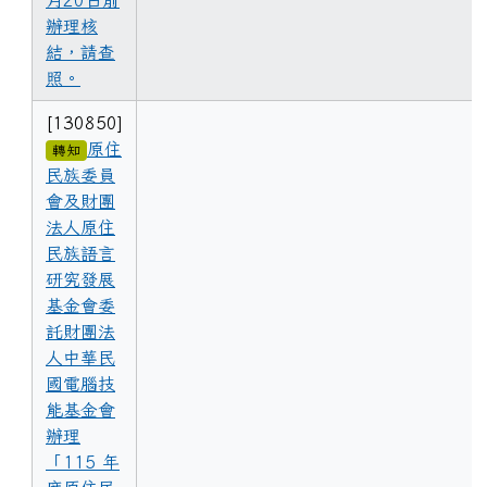
辦理核
結，請查
照。
[130850]
原住
轉知
民族委員
會及財團
法人原住
民族語言
研究發展
基金會委
託財團法
人中華民
國電腦技
能基金會
辦理
「115 年