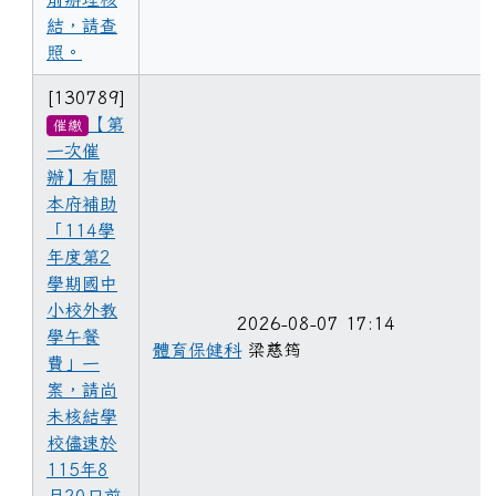
結，請查
照。
[130789]
【第
催繳
一次催
辦】有關
本府補助
「114學
年度第2
學期國中
小校外教
2026-08-07 17:14
學午餐
體育保健科
梁慈筠
費」一
案，請尚
未核結學
校儘速於
115年8
月20日前