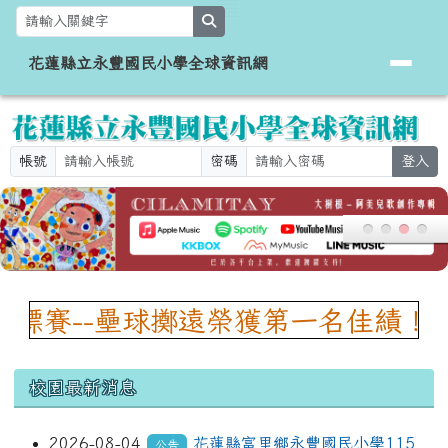
花蓮縣立永豐國民小學全球資訊網
跳至主內容區
search
花蓮縣立永豐國民小學全球資訊網
帳號
密碼
登入
頁尾區域
上中區域內容
--壘球擲遠榮獲第一名佳績！（突破
校園最新消息
2026-08-04
花蓮縣富里鄉永豐國民小學115
公告