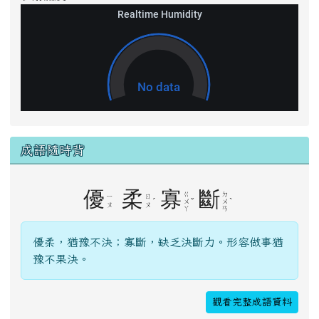
成語隨時背
優
柔
寡
斷
ㄍ
ㄉ
ㄧ
ㄖ
ˊ
ˇ
ˋ
ㄨ
ㄨ
ㄡ
ㄡ
ㄚ
ㄢ
優柔，猶豫不決；寡斷，缺乏決斷力。形容做事猶
豫不果決。
觀看完整成語資料