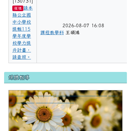
[130731]
請本
催填
縣公立國
中小學校
2026-08-07 16:08
提報115
課程教學科
王碩鴻
學年度學
校學力提
升計畫，
請查照。
媒體報導
花蓮縣富里鄉永豐國民小學115學年度代理教師(借調
缺)甄選簡章(1次公告分5次招考)